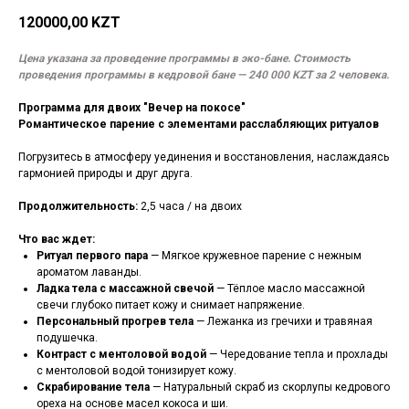
120000,00
KZT
Цена указана за проведение программы в эко-бане. Стоимость
проведения программы в кедровой бане — 240 000 KZT за 2 человека.
Программа для двоих "Вечер на покосе"
Романтическое парение с элементами расслабляющих ритуалов
Погрузитесь в атмосферу уединения и восстановления, наслаждаясь
гармонией природы и друг друга.
Продолжительность:
2,5 часа / на двоих
Что вас ждет:
Ритуал первого пара
— Мягкое кружевное парение с нежным
ароматом лаванды.
Ладка тела с массажной свечой
— Тёплое масло массажной
свечи глубоко питает кожу и снимает напряжение.
Персональный прогрев тела
— Лежанка из гречихи и травяная
подушечка.
Контраст с ментоловой водой
— Чередование тепла и прохлады
с ментоловой водой тонизирует кожу.
Скрабирование тела
— Натуральный скраб из скорлупы кедрового
ореха на основе масел кокоса и ши.