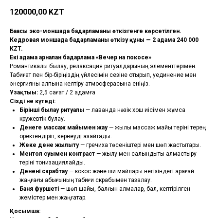
120000,00
KZT
Бағасы эко-моншада бағдарламаны өткізгенге көрсетілген.
Кедровая моншада бағдарламаны өткізу құны — 2 адамға 240 000
KZT.
Екі адамға арналған бағдарлама «Вечер на покосе»
Романтикалық былау, релаксация ритуалдарының элементтерімен.
Табиғат пен бір-біріңіздің үйлесімін сезіне отырып, уединение мен
энергияны қалпына келтіру атмосферасына еніңіз.
Ұзақтығы:
2,5 сағат / 2 адамға
Сізді не күтеді:
Бірінші былау ритуалы
— лаванда нәзік хош иісімен жұмсақ
кружевтік булау.
Денеге массаж майымен жағу
— жылы массаж майы теріні терең
қоректендіріп, кернеуді азайтады.
Жеке дене жылыту
— гречиха төсеніштері мен шөп жастықтары.
Ментол суымен контраст
— жылу мен салқындықты алмастыру
теріні тонизациялайды.
Денені скрабтау
— кокос және ши майлары негізіндегі қарағай
жаңғағы қабығының табиғи скрабымен тазалау.
Баня фуршеті
— шөп шайы, балғын алмалар, бал, кептірілген
жемістер мен жаңғақтар.
Қосымша: